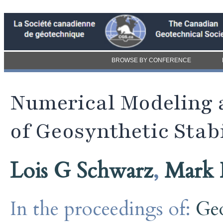
BROWSE BY CONFERENCE
Numerical Modeling 
of Geosynthetic Stab
Lois G Schwarz
,
Mark
In the proceedings of:
Geo