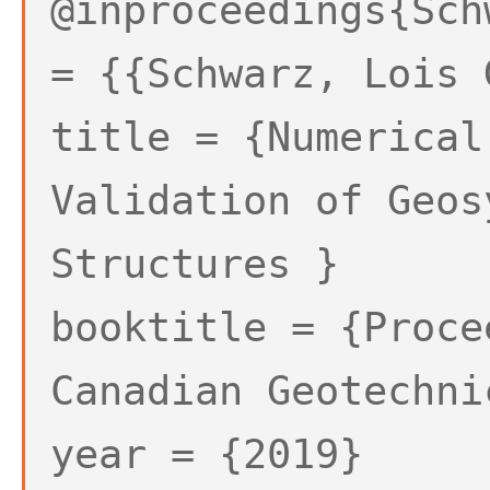
@inproceedings{Sch
= {{Schwarz, Lois 
title = {Numerical
Validation of Geos
Structures }
booktitle = {Proce
Canadian Geotechni
year = {2019}