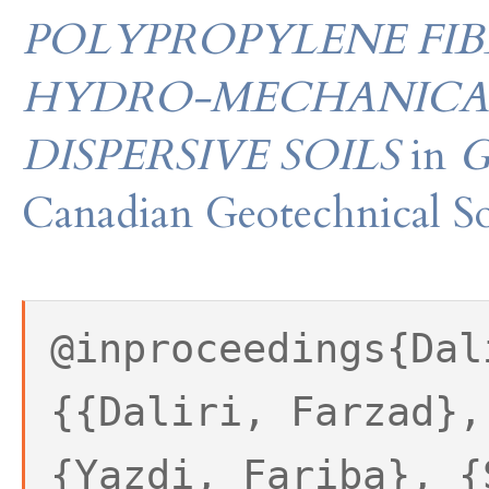
POLYPROPYLENE FIB
HYDRO-MECHANICAL
DISPERSIVE SOILS
in
G
Canadian Geotechnical So
@inproceedings{Dal
{{Daliri, Farzad},
{Yazdi, Fariba}, {