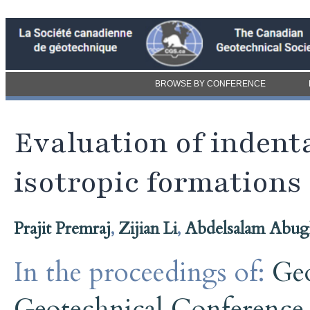
BROWSE BY CONFERENCE
Evaluation of indent
isotropic formations
Prajit Premraj
,
Zijian Li
,
Abdelsalam Abug
In the proceedings of:
Ge
Geotechnical Conference