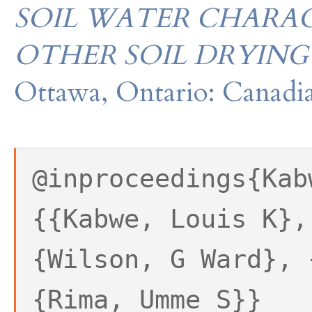
SOIL WATER CHARAC
OTHER SOIL DRYING
Ottawa, Ontario: Canadia
@inproceedings{Kab
{{Kabwe, Louis K},
{Wilson, G Ward}, 
{Rima, Umme S}}