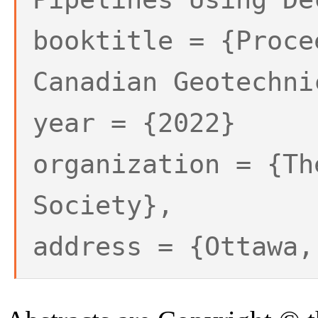
booktitle = {Proce
Canadian Geotechni
year = {2022}
organization = {Th
Society},
address = {Ottawa,