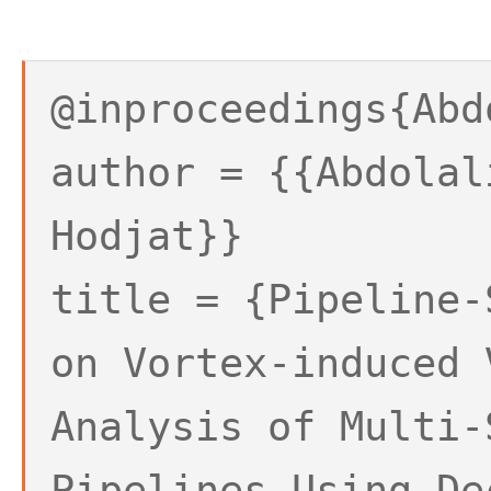
@inproceedings{Abd
author = {{Abdolal
Hodjat}}
title = {Pipeline-
on Vortex-induced 
Analysis of Multi-
Pipelines Using De