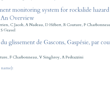
ent monitoring system for rockslide hazard 
: An Overview
rrien
,
C Jacob
,
A Nadeau
,
D Hébert
,
R Couture
,
F Charbonnea
,
S Gravel
du glissement de Gascons, Gaspésie, par cou
ture
,
F Charbonneau
,
V Singhroy
,
A Pedrazzini
t name):