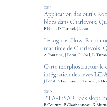
2013
Application des outils Ro
blocs dans Charlevoix, Q
F Noël
,
D Turmel
,
J Locat
Le logiciel Flow-R comme o
maritime de Charlevoix, 
A Fontaine
,
J Locat
,
F Noël
,
D Turm
Carte morphostructurale e
intégration des levés LiD
J Locat
,
A Fontaine
,
D Turmel
,
F No
2010
PTA-InSAR rock slope mon
R Couture
,
F Charbonneau
,
K Murn