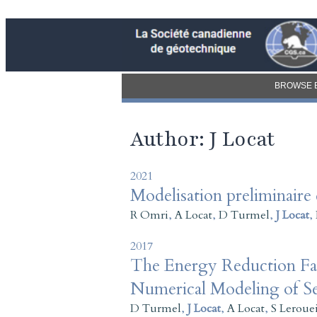
BROWSE 
Author: J Locat
2021
Modelisation preliminaire 
R Omri
,
A Locat
,
D Turmel
,
J Locat
,
2017
The Energy Reduction Fact
Numerical Modeling of Se
D Turmel
,
J Locat
,
A Locat
,
S Lerouei