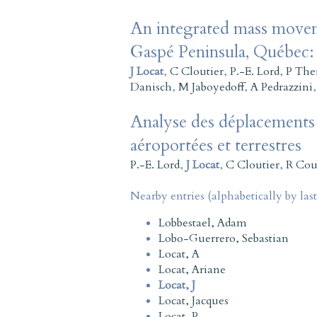
An integrated mass movem
Gaspé Peninsula, Québec
J Locat
,
C Cloutier
,
P.-E. Lord
,
P The
Danisch
,
M Jaboyedoff
,
A Pedrazzini
Analyse des déplacements 
aéroportées et terrestres
P.-E. Lord
,
J Locat
,
C Cloutier
,
R Cou
Nearby entries (alphabetically by las
Lobbestael, Adam
Lobo-Guerrero, Sebastian
Locat, A
Locat, Ariane
Locat, J
Locat, Jacques
Locat, P