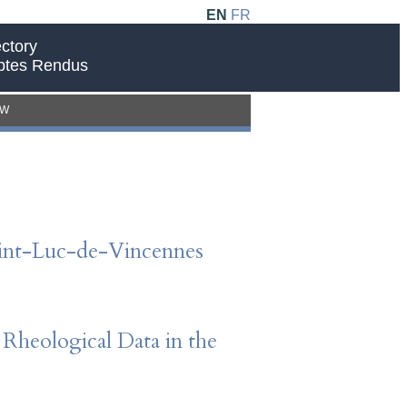
EN
FR
ctory
ptes Rendus
EW
 Saint-Luc-de-Vincennes
Rheological Data in the