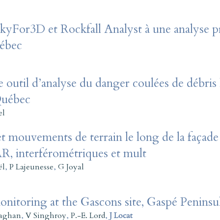
ckyFor3D et Rockfall Analyst à une analyse p
uébec
util d’analyse du danger coulées de débris l
Québec
el
t mouvements de terrain le long de la façade
AR, interférométriques et mult
ël
,
P Lajeunesse
,
G Joyal
itoring at the Gascons site, Gaspé Peninsu
aghan
,
V Singhroy
,
P.-E. Lord
,
J Locat