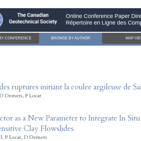
Online Conference Paper Dire
Répertoire en Ligne des Com
BY CONFERENCE
BROWSE BY AUTHOR
MAP VI
des ruptures initiant la coulee argileuse de
D Demers
,
P Locat
or as a New Parameter to Integrate In Situ 
nsitive Clay Flowslides
l
,
P Locat
,
D Demers