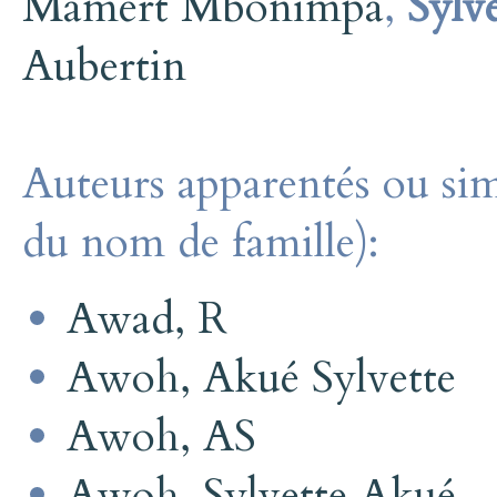
Mamert Mbonimpa
,
Sylv
Aubertin
Auteurs apparentés ou sim
du nom de famille):
Awad, R
Awoh, Akué Sylvette
Awoh, AS
Awoh, Sylvette Akué